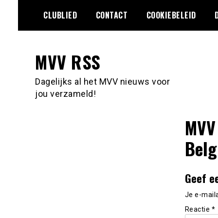
Ga
CLUBLIED
CONTACT
COOKIEBELEID
naar
de
inhoud
MVV RSS
Dagelijks al het MVV nieuws voor
jou verzameld!
MVV 
Belg
Geef e
Je e-mail
Reactie
*