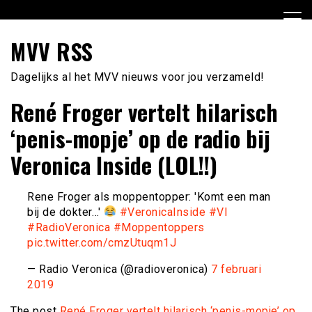
Ga
naar
de
MVV RSS
inhoud
Dagelijks al het MVV nieuws voor jou verzameld!
René Froger vertelt hilarisch
‘penis-mopje’ op de radio bij
Veronica Inside (LOL!!)
Rene Froger als moppentopper: 'Komt een man
bij de dokter…'
#VeronicaInside
#VI
#RadioVeronica
#Moppentoppers
pic.twitter.com/cmzUtuqm1J
— Radio Veronica (@radioveronica)
7 februari
2019
The post
René Froger vertelt hilarisch ‘penis-mopje’ op