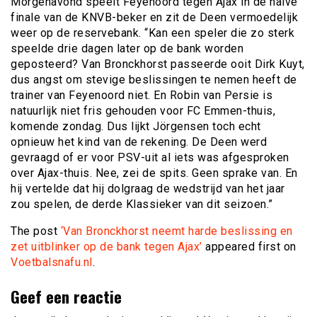
Morgenavond speelt Feyenoord tegen Ajax in de halve
finale van de KNVB-beker en zit de Deen vermoedelijk
weer op de reservebank. “Kan een speler die zo sterk
speelde drie dagen later op de bank worden
geposteerd? Van Bronckhorst passeerde ooit Dirk Kuyt,
dus angst om stevige beslissingen te nemen heeft de
trainer van Feyenoord niet. En Robin van Persie is
natuurlijk niet fris gehouden voor FC Emmen-thuis,
komende zondag. Dus lijkt Jörgensen toch echt
opnieuw het kind van de rekening. De Deen werd
gevraagd of er voor PSV-uit al iets was afgesproken
over Ajax-thuis. Nee, zei de spits. Geen sprake van. En
hij vertelde dat hij dolgraag de wedstrijd van het jaar
zou spelen, de derde Klassieker van dit seizoen.”
The post
‘Van Bronckhorst neemt harde beslissing en
zet uitblinker op de bank tegen Ajax’
appeared first on
Voetbalsnafu.nl
.
Geef een reactie