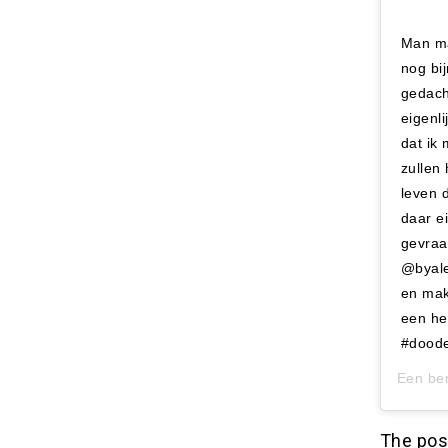
Man ma
nog bi
gedacht
eigenli
dat ik
zullen
leven d
daar ei
gevraa
@byalek
en mak
een hel
#doode
Een ber
The po