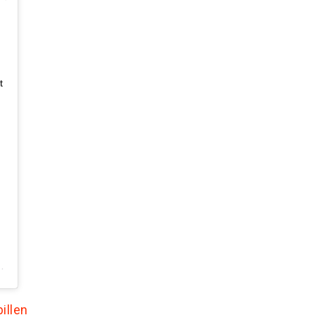
t
illen