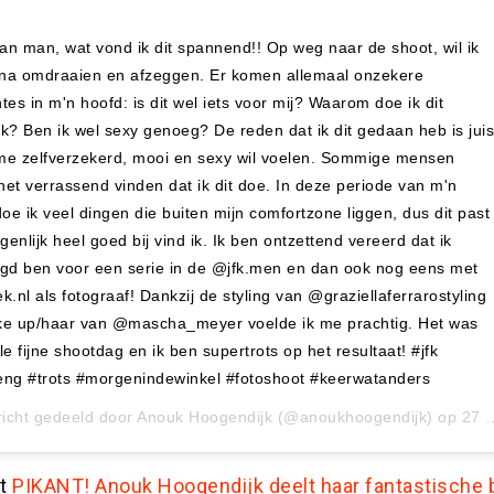
n man, wat vond ik dit spannend!! Op weg naar de shoot, wil ik
jna omdraaien en afzeggen. Er komen allemaal onzekere
es in m'n hoofd: is dit wel iets voor mij? Waarom doe ik dit
jk? Ben ik wel sexy genoeg? De reden dat ik dit gedaan heb is juis
 me zelfverzekerd, mooi en sexy wil voelen. Sommige mensen
 het verrassend vinden dat ik dit doe. In deze periode van m'n
oe ik veel dingen die buiten mijn comfortzone liggen, dus dit past
genlijk heel goed bij vind ik. Ik ben ontzettend vereerd dat ik
gd ben voor een serie in de @jfk.men en dan ook nog eens met
.nl als fotograaf! Dankzij de styling van @graziellaferrarostyling
e up/haar van @mascha_meyer voelde ik me prachtig. Het was
e fijne shootdag en ik ben supertrots op het resultaat! #jfk
ng #trots #morgenindewinkel #fotoshoot #keerwatanders
icht gedeeld door
Anouk Hoogendijk
(@anoukhoogendijk) op
27 Feb 2019 om 7:00 (PST)
st
PIKANT! Anouk Hoogendijk deelt haar fantastische b