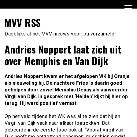
Ga
naar
de
MVV RSS
inhoud
Dagelijks al het MVV nieuws voor jou verzameld!
Andries Noppert laat zich uit
over Memphis en Van Dijk
Andries Noppert kwam er het afgelopen WK bij Oranje
als nieuweling bij. De nuchtere Fries is daarin goed
geholpen door zowel Memphis Depay als aanvoerder
Virgil van Dijk. In gesprek met ‘Helden’ kijkt hij hier op
terug. Hij werd positief verrast.
Op het veld tijdens het WK was al te zien dat hij en
Virgil van Dijk vaak naar elkaar toetrokken. Dat
gebeurde in de eerste fase ook al: “Vooral Virgil van
Dijk heeft me ontzettend geholpen, misschien omdat