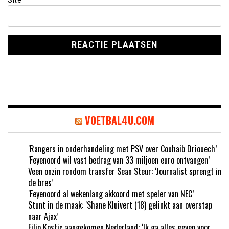
Site
VOETBAL4U.COM
‘Rangers in onderhandeling met PSV over Couhaib Driouech’
‘Feyenoord wil vast bedrag van 33 miljoen euro ontvangen’
Veen onzin rondom transfer Sean Steur: ‘Journalist sprengt in
de bres’
‘Feyenoord al wekenlang akkoord met speler van NEC’
Stunt in de maak: ‘Shane Kluivert (18) gelinkt aan overstap
naar Ajax’
Filip Kostic aangekomen Nederland: ‘Ik ga alles geven voor