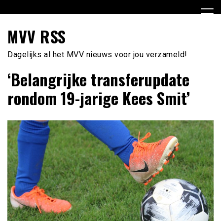
Ga
naar
de
MVV RSS
inhoud
Dagelijks al het MVV nieuws voor jou verzameld!
‘Belangrijke transferupdate
rondom 19-jarige Kees Smit’