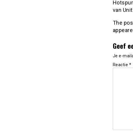
Hotspur
van Unit
The po
appeare
Geef e
Je e-mail
Reactie
*