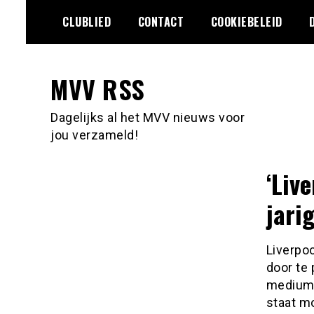
Ga
CLUBLIED
CONTACT
COOKIEBELEID
naar
de
inhoud
MVV RSS
Dagelijks al het MVV nieuws voor
jou verzameld!
‘Liv
jari
Liverpo
door te 
medium ‘
staat m