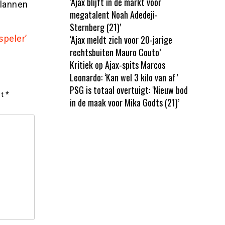
‘Ajax blijft in de markt voor
plannen
megatalent Noah Adedeji-
Sternberg (21)’
speler’
‘Ajax meldt zich voor 20-jarige
rechtsbuiten Mauro Couto’
Kritiek op Ajax-spits Marcos
Leonardo: ‘Kan wel 3 kilo van af’
PSG is totaal overtuigt: ‘Nieuw bod
et
*
in de maak voor Mika Godts (21)’