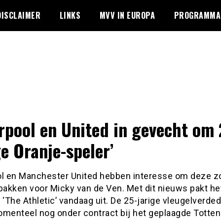
DISCLAIMER
LINKS
MVV IN EUROPA
PROGRAMMA 
erpool en United in gevecht om 
ge Oranje-speler’
ol en Manchester United hebben interesse om deze 
pakken voor Micky van de Ven. Met dit nieuws pakt he
The Athletic’ vandaag uit. De 25-jarige vleugelverded
omenteel nog onder contract bij het geplaagde Totte