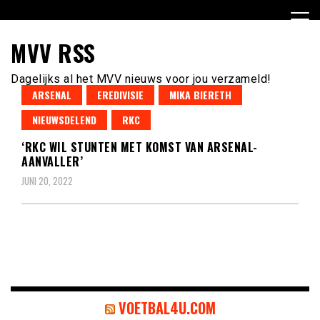
Ga
naar
de
MVV RSS
inhoud
Dagelijks al het MVV nieuws voor jou verzameld!
ARSENAL
EREDIVISIE
MIKA BIERETH
NIEUWSDELEND
RKC
‘RKC WIL STUNTEN MET KOMST VAN ARSENAL-
AANVALLER’
JUNI 20, 2022
VOETBAL4U.COM